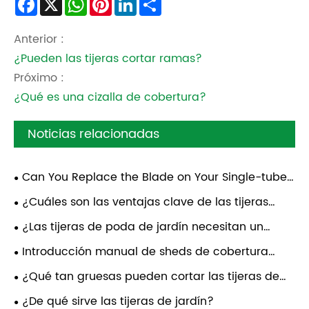
Facebook
X
WhatsApp
Pinterest
LinkedIn
Share
Anterior :
¿Pueden las tijeras cortar ramas?
Próximo :
¿Qué es una cizalla de cobertura?
Noticias relacionadas
Can You Replace the Blade on Your Single-tube
High Branch Shears or Need New Shears?
¿Cuáles son las ventajas clave de las tijeras
multifuncionales de la poda de jardinería?
¿Las tijeras de poda de jardín necesitan un
mantenimiento regular?
Introducción manual de sheds de cobertura
verde
¿Qué tan gruesas pueden cortar las tijeras de
seto?
¿De qué sirve las tijeras de jardín?